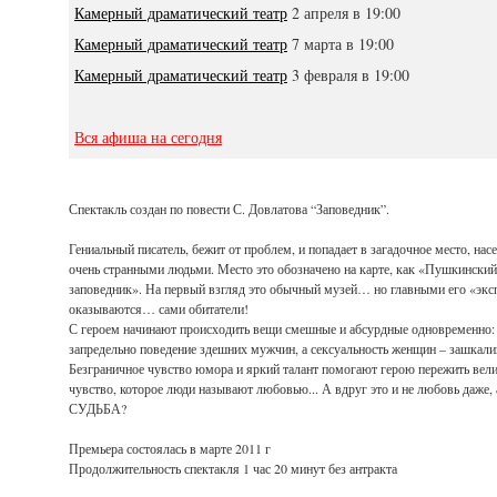
Камерный драматический театр
2 апреля в 19:00
Камерный драматический театр
7 марта в 19:00
Камерный драматический театр
3 февраля в 19:00
Вся афиша на сегодня
Спектакль создан по повести С. Довлатова “Заповедник”.
Гениальный писатель, бежит от проблем, и попадает в загадочное место, нас
очень странными людьми. Место это обозначено на карте, как «Пушкинский
заповедник». На первый взгляд это обычный музей… но главными его «экс
оказываются… сами обитатели!
С героем начинают происходить вещи смешные и абсурдные одновременно:
запредельно поведение здешних мужчин, а сексуальность женщин – зашкали
Безграничное чувство юмора и яркий талант помогают герою пережить вел
чувство, которое люди называют любовью... А вдруг это и не любовь даже, 
СУДЬБА?
Премьера состоялась в марте 2011 г
Продолжительность спектакля 1 час 20 минут без антракта