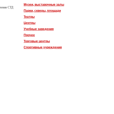
Музеи, выставочные залы
еления СТД
Парки, скверы, площади
Театры
Центры
Учебные заведения
Прочее
Торговые центры
Спортивные учреждения