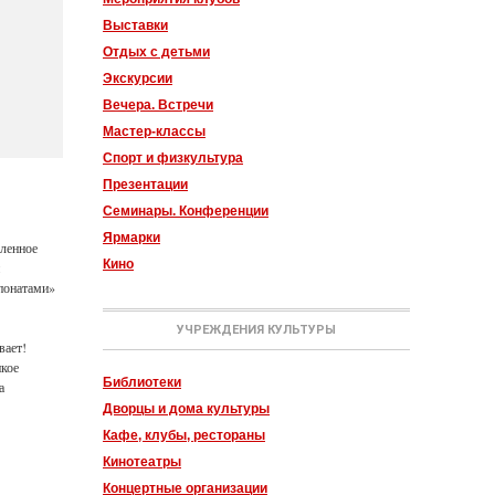
Выставки
Отдых с детьми
Экскурсии
Вечера. Встречи
Мастер-классы
Спорт и физкультура
Презентации
Семинары. Конференции
Ярмарки
еленное
Кино
понатами»
УЧРЕЖДЕНИЯ КУЛЬТУРЫ
вает!
икое
Библиотеки
а
Дворцы и дома культуры
Кафе, клубы, рестораны
Кинотеатры
Концертные организации