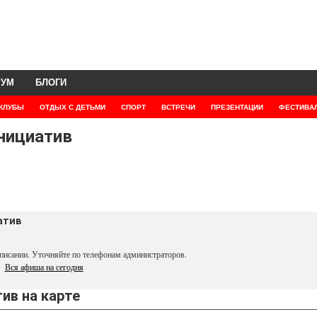
РУМ
БЛОГИ
КЛУБЫ
ОТДЫХ С ДЕТЬМИ
СПОРТ
ВСТРЕЧИ
ПРЕЗЕНТАЦИИ
ФЕСТИВА
нициатив
атив
писании. Уточняйте по телефонам администраторов.
Вся афиша на сегодня
ив на карте