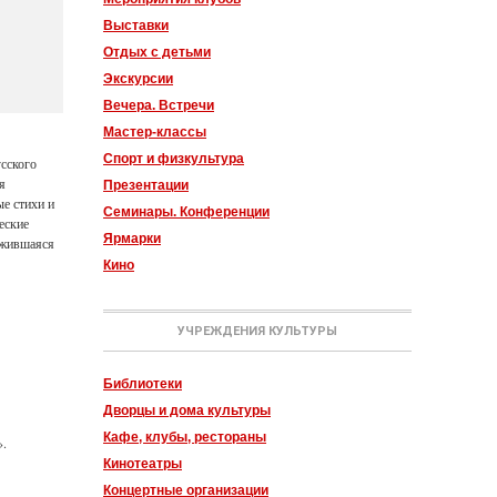
Выставки
Отдых с детьми
Экскурсии
Вечера. Встречи
Мастер-классы
Спорт и физкультура
сского
я
Презентации
ые стихи и
Семинары. Конференции
еские
Ярмарки
ожившаяся
Кино
УЧРЕЖДЕНИЯ КУЛЬТУРЫ
Библиотеки
Дворцы и дома культуры
Кафе, клубы, рестораны
».
Кинотеатры
Концертные организации