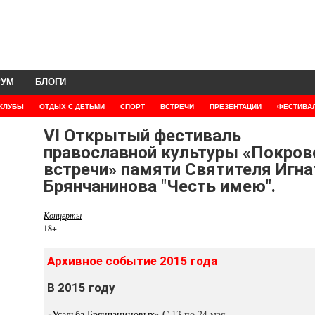
РУМ
БЛОГИ
КЛУБЫ
ОТДЫХ С ДЕТЬМИ
СПОРТ
ВСТРЕЧИ
ПРЕЗЕНТАЦИИ
ФЕСТИВА
VI Открытый фестиваль
православной культуры «Покров
встречи» памяти Святителя Игна
Брянчанинова "Честь имею".
Концерты
18+
Архивное событие
2015 года
В 2015 году
«Усадьба Брянчаниновых»
C 13 по 24 мая