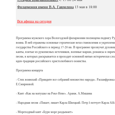
Филармония имени В.А. Гаврилина
13 мая в 18:00
Вся афиша на сегодня
Программа мужского хора Вологодской филармонии посвящена подвигу Ру
воина. В ней отражены основные героические вехи становления и укреплени
государства Российского в период 17-20 вв. В программе прозвучат духовн
канты, взятые из рукописных источников, военные марши, романсы и лирич
песни, в которых раскрывается и проходит основной нитью исторически сл
идея-традиция российского христолюбивого воинства.
Программа концерта
- Стих воинский «Приидите все собраний множество народа». Расшифровка
Е.Смирновой.
- Кант «Как на матушке на Реке-Неве». Аранж. А.Мишина
- Народная песня «Пишет, пишет Карла Швецкий. Петр I потчует Карла XII
- Мореходный кант «Буря море раздымает»