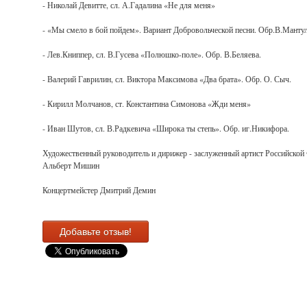
- Николай Девитте, сл. А.Гадалина «Не для меня»
- «Мы смело в бой пойдем». Вариант Добровольческой песни. Обр.В.Мантул
- Лев.Книппер, сл. В.Гусева «Полюшко-поле». Обр. В.Беляева.
- Валерий Гаврилин, сл. Виктора Максимова «Два брата». Обр. О. Сыч.
- Кирилл Молчанов, ст. Константина Симонова «Жди меня»
- Иван Шутов, сл. В.Радкевича «Широка ты степь». Обр. иг.Никифора.
Художественный руководитель и дирижер - заслуженный артист Российской
Альберт Мишин
Концертмейстер Дмитрий Демин
Добавьте отзыв!