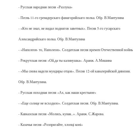
- Русская народная песня «Разлука»
- Песнь 11-го гренадерскаго фанагорийскаго полка. Обр. В.Мантулина
- «Кто не знал, не видал подвигов заветных». Песня 5-го гусарскаго
Александрийскаго полка. Обр. В.Мантулина
- «Наполеон- то, Наполеон». Солдатская песня времен Отечественной войн
- Рекрутская песня «Ой,да ты калинушка». Аранж. А.Мишина
- «Мы снова надели мундиры отцов». Песня 12-ой кавалерийской дивизии.
Обр. В.Мантулина.
- Русская походная песня «Ах, как наши крестьяне»
- «Еще солнце не всходило». Солдатская песня. Обр. В.Мантулина.
- Кавказская песня «Молись, кунак..». Аранж. С.Жарова.
- Казачья песня «Розпрягайте, хлопцi конi»