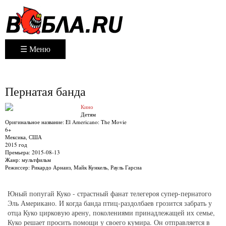
☰ Меню
Пернатая банда
Кино
Детям
Оригинальное название:
El Americano: The Movie
6+
Мексика, США
2015 год
Премьера:
2015-08-13
Жанр:
мультфильм
Режиссер:
Рикардо Арнаиз, Майк Кункель, Рауль Гарсиа
Юный попугай Куко - страстный фанат телегероя супер-пернатого
Эль Американо. И когда банда птиц-раздолбаев грозится забрать у
отца Куко цирковую арену, поколениями принадлежащей их семье,
Куко решает просить помощи у своего кумира. Он отправляется в