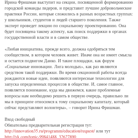
Ирина Фришман выступит на секции, посвященной формированию
городской команды лидеров, и представит лучшие добровольческие
практики России, которые сложились в разных возрастных группах:
у школьников, студентов и людей старшего поколения. Также
эксперт проведет лекцию по социальному проектированию. Она
будет посвящена такому аспекту, как поиск поддержки в органах
государственной власти и в самом обществе.
«Любая инициатива, прежде всего, должна одобряться тем
сообществом, в котором человек живет. Иначе она не имеет смысла
и остается подвигом Данко. И такие площадки, как форум
«Социальные инновации. Лига молодых», как раз являются
средством такой поддержки. Во время секционной работы всегда
рождаются новые идеи, появляются интересные технологии для
запуска определенных процессов в обществе. И, самое главное,
появляется понимание, куда мы движемся, какие проблемные
вопросы нам необходимо решить в первую очередь, правильно ли
мы в принципе относимся к тому социальному капиталу, который
сейчас представляют волонтеры», – говорит Ирина Фришман.
Вход свободный
Обязательна предварительная регистрация тут:
http://innovation35.ru/programm/education/request/
или тут
http://vk.com/topic-99841488_32627890