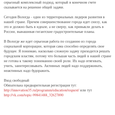
серьезный комплексный подход, который в конечном счете
сказывается на решение общей задачи.
Сегодня Вологда - один из территориальных лидеров развития в
нашей стране. Причем совершенствование города идет снизу, как
это и должно быть в идеале, а не сверху, как привыкли делать в
России, вынашивая гигантские градостроительные планы.
В Вологде же идет серьезная работа по созданию из города
социальной корпорации, которая сама способно определять свое
будущее. Я понимаю, насколько сложную задачу приходится решать
городским властям, потому что большая часть людей в нашей стране
не готова к такому пониманию своей роли. Их надо втягивать,
учить, заинтересовывать. Активных людей надо поддерживать,
неактивных надо будоражить.
Вход свободный
Обязательна предварительная регистрация тут:
http://innovation35.ru/programm/education/request/
или тут
http://vk.com/topic-99841488_32627890