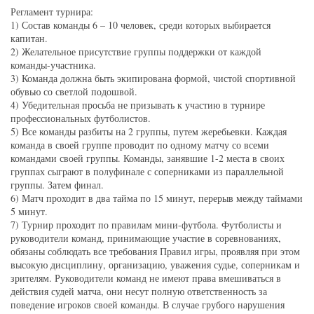
Регламент турнира:
1) Состав команды 6 – 10 человек, среди которых выбирается
капитан.
2) Желательное присутствие группы поддержки от каждой
команды-участника.
3) Команда должна быть экипирована формой, чистой спортивной
обувью со светлой подошвой.
4) Убедительная просьба не призывать к участию в турнире
профессиональных футболистов.
5) Все команды разбиты на 2 группы, путем жеребьевки. Каждая
команда в своей группе проводит по одному матчу со всеми
командами своей группы. Команды, занявшие 1-2 места в своих
группах сыграют в полуфинале с соперниками из параллельной
группы. Затем финал.
6) Матч проходит в два тайма по 15 минут, перерыв между таймами
5 минут.
7) Турнир проходит по правилам мини-футбола. Футболисты и
руководители команд, принимающие участие в соревнованиях,
обязаны соблюдать все требования Правил игры, проявляя при этом
высокую дисциплину, организацию, уважения судье, соперникам и
зрителям. Руководители команд не имеют права вмешиваться в
действия судей матча, они несут полную ответственность за
поведение игроков своей команды. В случае грубого нарушения