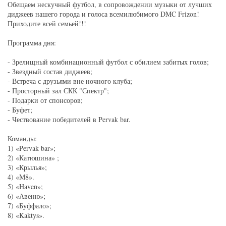
Обещаем нескучный футбол, в сопровождении музыки от лучших
диджеев нашего города и голоса всемилюбимого DMC Frizon!
Приходите всей семьей!!!
Программа дня:
- Зрелищный комбинационный футбол с обилием забитых голов;
- Звездный состав диджеев;
- Встреча с друзьями вне ночного клуба;
- Просторный зал СКК "Спектр";
- Подарки от спонсоров;
- Буфет;
- Чествование победителей в Pervak bar.
Команды:
1) «Pervak bar»;
2) «Катюшина» ;
3) «Крылья»;
4) «М8».
5) «Haven»;
6) «Авеню»;
7) «Буффало»;
8) «Kaktys».