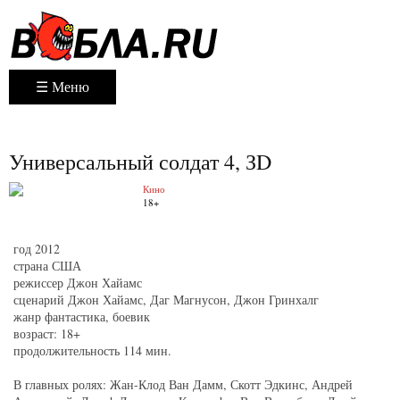
☰ Меню
Универсальный солдат 4, ЗD
Кино
18+
год 2012
страна США
режиссер Джон Хайамс
сценарий Джон Хайамс, Даг Магнусон, Джон Гринхалг
жанр фантастика, боевик
возраст: 18+
продолжительность 114 мин.
В главных ролях: Жан-Клод Ван Дамм, Скотт Эдкинс, Андрей