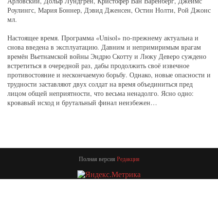
Арловский, Дольф Лундгрен, Кристофер Ван Варенберг, Джеймс
Роулингс, Мария Боннер, Дэвид Дженсен, Остин Нолти, Рой Джонс
мл.
Настоящее время. Программа «Unisol» по-прежнему актуальна и
снова введена в эксплуатацию. Давним и непримиримым врагам
времён Вьетнамской войны Эндрю Скотту и Люку Деверо суждено
встретиться в очередной раз, дабы продолжить своё извечное
противостояние и нескончаемую борьбу. Однако, новые опасности и
трудности заставляют двух солдат на время объединиться пред
лицом общей неприятности, что весьма ненадолго. Ясно одно:
кровавый исход и брутальный финал неизбежен…
Полная версия
Редакция