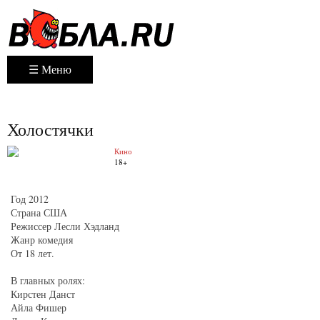
☰ Меню
Холостячки
Кино
18+
Год
2012
Страна
США
Режиссер
Лесли Хэдланд
Жанр
комедия
От 18 лет.
В главных ролях:
Кирстен Данст
Айла Фишер