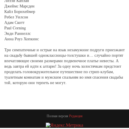
Лиззи Каплан
Джеймс Марсден
Кайл Борнхеймер
Ребел Уилсон
Адам Скотт
Paul Corning
Энди Раннеллс
Анна Роуз Хопкинс
Три симпатичные и острые на язык незамужние подруги приезжают
на свадьбу бывшей одноклассницы-толстушки и… случайно портят
впечатляющее своими размерами подвенечное платье невесты. А
ведь завтра ей идти к алтарю! За одну ночь холостячкам предстоит
проделать головокружительное путешествие по стрип-клубам,
туалетным комнатам и мужским спальням во имя спасения свадьбы
той, которую они терпеть не могут.
Полная версия
Редакция