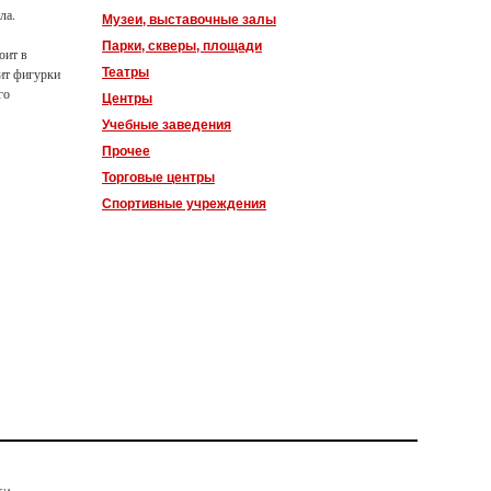
ла.
Музеи, выставочные залы
Парки, скверы, площади
оит в
Театры
дит фигурки
го
Центры
Учебные заведения
Прочее
Торговые центры
Спортивные учреждения