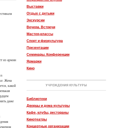
Выставки
естиваля
Отдых с детьми
Экскурсии
Вечера. Встречи
Мастер-классы
Спорт и физкультура
Презентации
Семинары. Конференции
ет из армии
Ярмарки
Кино
ел
ке. Жена
ется, какой
УЧРЕЖДЕНИЯ КУЛЬТУРЫ
ленькая
ердцем
Библиотеки
нять даже
Дворцы и дома культуры
Кафе, клубы, рестораны
ы
Кинотеатры
ждения
Концертные организации
 Семеном