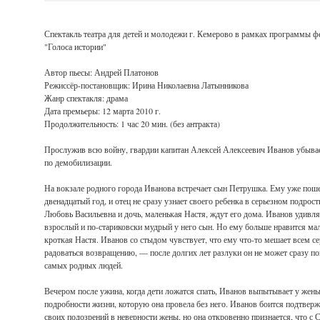
Спектакль театра для детей и молодежи г. Кемерово в рамках программы ф
"Голоса истории"
Автор пьесы: Андрей Платонов
Режиссёр-постановщик: Ирина Николаевна Латынникова
Жанр спектакля: драма
Дата премьеры: 12 марта 2010 г.
Продолжительность: 1 час 20 мин. (без антракта)
Прослужив всю войну, гвардии капитан Алексей Алексеевич Иванов убыва
по демобилизации.
На вокзале родного города Иванова встречает сын Петрушка. Ему уже пош
двенадцатый год, и отец не сразу узнает своего ребенка в серьезном подрост
Любовь Васильевна и дочь, маленькая Настя, ждут его дома. Иванов удивля
взрослый и по-стариковски мудрый у него сын. Но ему больше нравится ма
кроткая Настя. Иванов со стыдом чувствует, что ему что-то мешает всем с
радоваться возвращению, — после долгих лет разлуки он не может сразу по
самых родных людей.
Вечером после ужина, когда дети ложатся спать, Иванов выпытывает у жен
подробности жизни, которую она провела без него. Иванов боится подтвер
своих подозрений в неверности жены, но она откровенно признается, что с