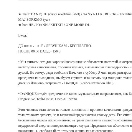
★ main: DANIQUE (сarica revelation label) / SANYA LEKTRO (che) / PSJlatun 
MAJ SORKMO (yar)
★ bar: HB / IOANN / KRTKiT / ONE MORE DJ.
Вход:
ДО 00:00 - 100 Р / ДЕВУШКАМ - БЕСПЛАТНО.
ПОСЛЕ 00:00 ВХОД - 150 р.
• Мы считаем, что для хорошей вечеринки не обязателен маститый иностран
необходима качественная, хорошая музыка, вызывающая благодарность - и
душой. По этому, рады сообщить Вам, что в субботу 5 мая, перед разгаром
праздничных выходных, мы будем слушать и танцевать под молодого талант
джея из Иваново, встречайте - DANIQUE (сarica revelation label).
• DANIQUE отдаёт предпочтение таким музыкальным направлениям, как D
Progressive, Tech-House, Deep & Techno.
Этот человек отличается не только позитивом и прочими качествами прис
талантливому артисту, но и тотальной преданностью своему делу. Его стиль
бесконечная череда экспериментов, на грани фантазии и смелости исполнен
неудержимой энергии завораживающего саунда. Представитель абсолютно 
поколения DJ свободный от штампов и привычных стереотипов.