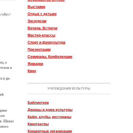
Выставки
(che) /
Отдых с детьми
Экскурсии
Вечера. Встречи
Мастер-классы
Спорт и физкультура
Презентации
Семинары. Конференции
ец, а
Ярмарки
 телом и
Кино
а и ди-
УЧРЕЖДЕНИЯ КУЛЬТУРЫ
ark
Библиотеки
Дворцы и дома культуры
ущими
 это
Кафе, клубы, рестораны
ия. Шквал
Кинотеатры
нового
Концертные организации