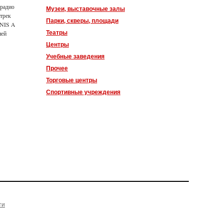
радио
Музеи, выставочные залы
трек
Парки, скверы, площади
ENIS A
Театры
ней
Центры
Учебные заведения
Прочее
Торговые центры
Спортивные учреждения
ти