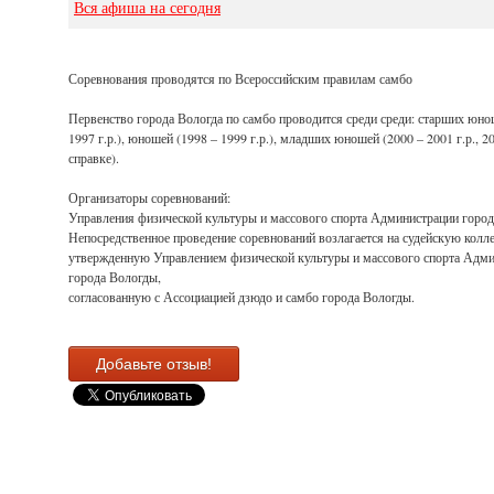
Вся афиша на сегодня
Соревнования проводятся по Всероссийским правилам самбо
Первенство города Вологда по самбо проводится среди среди: старших юно
1997 г.р.), юношей (1998 – 1999 г.р.), младших юношей (2000 – 2001 г.р., 2
справке).
Организаторы соревнований:
Управления физической культуры и массового спорта Администрации горо
Непосредственное проведение соревнований возлагается на судейскую колл
утвержденную Управлением физической культуры и массового спорта Адм
города Вологды,
согласованную с Ассоциацией дзюдо и самбо города Вологды.
Добавьте отзыв!