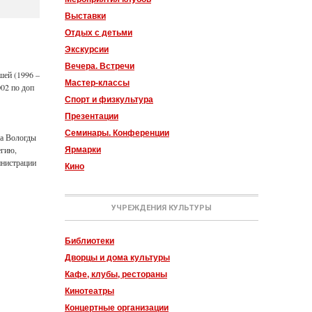
Выставки
Отдых с детьми
Экскурсии
Вечера. Встречи
шей (1996 –
Мастер-классы
002 по доп
Спорт и физкультура
Презентации
Семинары. Конференции
да Вологды
егию,
Ярмарки
инистрации
Кино
УЧРЕЖДЕНИЯ КУЛЬТУРЫ
Библиотеки
Дворцы и дома культуры
Кафе, клубы, рестораны
Кинотеатры
Концертные организации