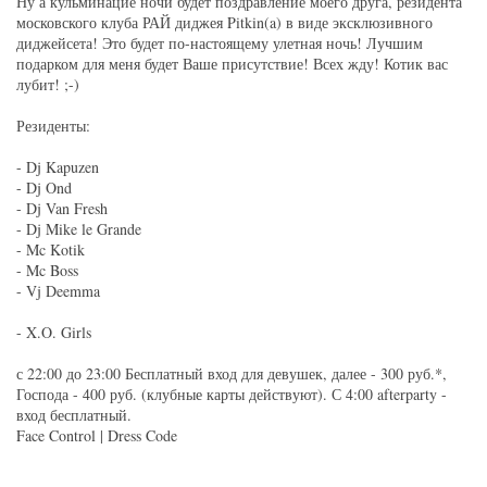
Ну а кульминацие ночи будет поздравление моего друга, резидента
московского клуба РАЙ диджея Pitkin(a) в виде эксклюзивного
диджейсета! Это будет по-настоящему улетная ночь! Лучшим
подарком для меня будет Ваше присутствие! Всех жду! Котик вас
лубит! ;-)
Резиденты:
- Dj Kapuzen
- Dj Ond
- Dj Van Fresh
- Dj Mike le Grande
- Mc Kotik
- Mc Boss
- Vj Deemma
- X.O. Girls
с 22:00 до 23:00 Бесплатный вход для девушек, далее - 300 руб.*,
Господа - 400 руб. (клубные карты действуют). С 4:00 afterparty -
вход бесплатный.
Face Control | Dress Code