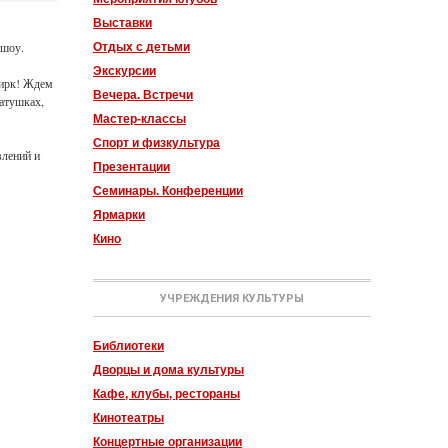
Выставки
 шоу.
Отдых с детьми
Экскурсии
цирк! Ждем
Вечера. Встречи
атушках,
Мастер-классы
Спорт и физкультура
лений и
Презентации
Семинары. Конференции
Ярмарки
Кино
УЧРЕЖДЕНИЯ КУЛЬТУРЫ
Библиотеки
Дворцы и дома культуры
Кафе, клубы, рестораны
Кинотеатры
Концертные организации