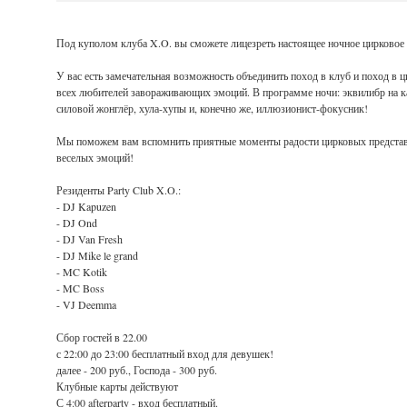
Под куполом клуба X.O. вы сможете лицезреть настоящее ночное цирковое
У вас есть замечательная возможность объединить поход в клуб и поход в 
всех любителей завораживающих эмоций. В программе ночи: эквилибр на к
силовой жонглёр, хула-хупы и, конечно же, иллюзионист-фокусник!
Мы поможем вам вспомнить приятные моменты радости цирковых представ
веселых эмоций!
Резиденты Party Club X.O.:
- DJ Kapuzen
- DJ Ond
- DJ Van Fresh
- DJ Mike le grand
- MC Kotik
- MC Boss
- VJ Deemma
Сбор гостей в 22.00
с 22:00 до 23:00 бесплатный вход для девушек!
далее - 200 руб., Господа - 300 руб.
Клубные карты действуют
С 4:00 afterparty - вход бесплатный.