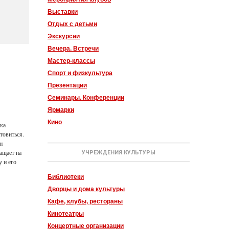
Выставки
Отдых с детьми
Экскурсии
Вечера. Встречи
Мастер-классы
Спорт и физкультура
Презентации
Семинары. Конференции
Ярмарки
Кино
рка
товиться.
н
ащает на
УЧРЕЖДЕНИЯ КУЛЬТУРЫ
 и его
Библиотеки
Дворцы и дома культуры
Кафе, клубы, рестораны
Кинотеатры
Концертные организации