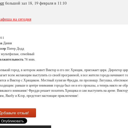
ют
большой зал 18, 19 февраля в 11:10
 афиша на сегодня
011
на
Дания
ссер
Питер Додд
мультфильм, семейный
олжительность
78 мин.
енький город, в котором живет Виктор и его пес Хрящик, приезжает цирк. Директор ци
агает всем желающим выступить со своей программой, и все жители города начинают го
ятся и Виктор с Хрящиком. Местный хулиган Фредди, по прозвищу Лягушка, обеспокое
ходящим: раньше в центре внимания города был он и его проказы, а теперь никто не обр
никакого внимания! Фредди решает похитить Хрящика и сам выступить на арене. Виктору
ям, Якобу и Клэр, предстоят настоящие приключения!
Добавьте отзыв!