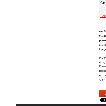
Сал
Вся
год
2
стра
режи
жанр
Прод
В мал
предл
Готов
проис
него 
друзь