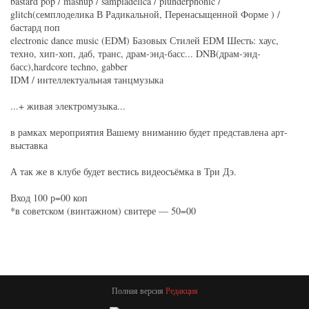
bastard pop / mashup / sampladelica / plunderphonic /
glitch(семплоделика В Радикальной, Перенасыщенной Форме ) /
бастард поп
electronic dance music (EDM) Базовых Стилей EDM Шесть: хаус,
техно, хип-хоп, даб, транс, драм-энд-басс... DNB(драм-энд-
басс),hardcore techno, gabber
IDM / интеллектуальная танцмузыка
...+ живая электромузыка...
в рамках мероприятия Вашему вниманию будет представлена арт-
выставка
А так же в клубе будет вестись видеосъёмка в Три Дэ.
Вход 100 р=00 коп
*в советском (винтажном) свитере — 50=00
Полная версия
Редакция