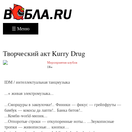
☰ Меню
Творческий акт Kurry Drug
Мероприятия клубов
18+
IDM / интеллектуальная танцмузыка
...+ живая электромузыка...
...Сморщуры в закоулочке!.. Финики — фикус — грейпфруты —
бамбук — кокосы да лапти!.. Банка битов!..
...Комби-world-мюзик...
...Отпоротые строки — откупоренные ноты... ...Звукописные
тропки — живописные… кнопки…