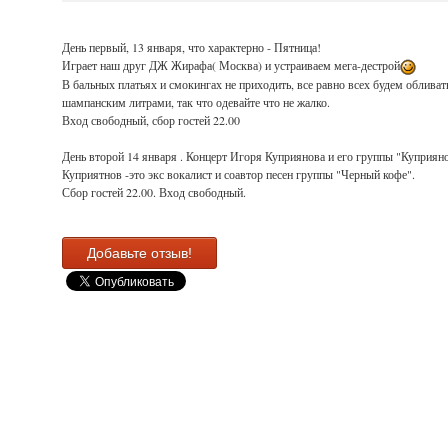
День первый, 13 января, что характерно - Пятница!
Играет наш друг ДЖ Жирафа( Москва) и устраиваем мега-дестрой
В бальных платьях и смокингах не приходить, все равно всех будем обливат
шампанским литрами, так что одевайте что не жалко.
Вход свободный, сбор гостей 22.00
День второй 14 января . Концерт Игоря Куприянова и его группы "Куприян
Куприятнов -это экс вокалист и соавтор песен группы "Черный кофе".
Сбор гостей 22.00. Вход свободный.
Добавьте отзыв!