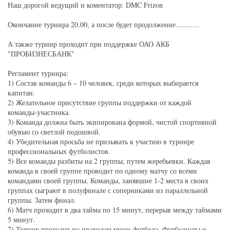
Наш дорогой ведущий и коментатор: DMC Frizon
Окончание турнира 20.00, а после будет продолжение……….
А также турнир проходит при поддержке ОАО АКБ
"ПРОБИЗНЕСБАНК"
Регламент турнира:
1) Состав команды 6 – 10 человек, среди которых выбирается
капитан.
2) Желательное присутствие группы поддержки от каждой
команды-участника.
3) Команда должна быть экипирована формой, чистой спортивной
обувью со светлой подошвой.
4) Убедительная просьба не призывать к участию в турнире
профессиональных футболистов.
5) Все команды разбиты на 2 группы, путем жеребьевки. Каждая
команда в своей группе проводит по одному матчу со всеми
командами своей группы. Команды, занявшие 1-2 места в своих
группах сыграют в полуфинале с соперниками из параллельной
группы. Затем финал.
6) Матч проходит в два тайма по 15 минут, перерыв между таймами
5 минут.
7) Турнир проходит по правилам мини-футбола. Футболисты и