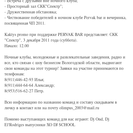
- Встреча с друзьями вне ночного клуба;
- Просторный зал СКК"Спектр";
- Дружественная обстановка;
- Чествование победителей в ночном клубе Pervak bar и вечеринка,
посвященная ЧП 2011.
Kaktys promo при поддержке PERVAK BAR представляет: СКК
"Спектр", 3 декабря 2011 года (суббота).
Начало: 12.00
Ночные клубы, молодежные и развлекательные заведения, радио и
все, кто связан с шоу бизнесом Вологодской области, выдвигают
свои команды на этот турнир! Заявки на участие принимаются по
телефонам:
8(911)446-42-93 Илья;
8(911)444-64-64 Александр;
8(953)516-62-27 Петр.
Всю информацию по названию команд и составу скидываем в
личку в контакт или на почту olimpus_2003@mail.ru
Помимо выступающих команд для нас играют: Dj Ond, Dj
El'Rodriges выпусники XO DJ SCHOOL