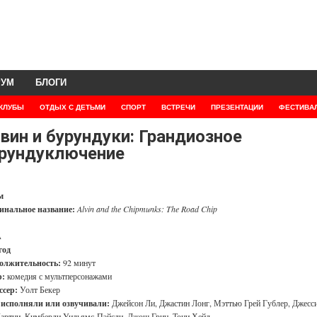
РУМ
БЛОГИ
КЛУБЫ
ОТДЫХ С ДЕТЬМИ
СПОРТ
ВСТРЕЧИ
ПРЕЗЕНТАЦИИ
ФЕСТИВА
вин и бурундуки: Грандиозное
рундуключение
м
инальное название:
Alvin and the Chipmunks: The Road Chip
А
год
олжительность:
92 минут
:
комедия с мультперсонажами
ссер:
Уолт Бекер
 исполняли или озвучивали:
Джейсон Ли, Джастин Лонг, Мэттью Грей Гублер, Джесс
артни, Кимберли Уильямс-Пэйсли, Джош Грин, Тони Хейл