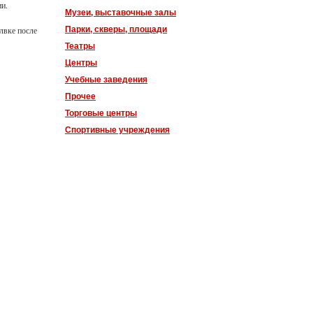
ии.
Музеи, выставочные залы
Парки, скверы, площади
лвке после
Театры
Центры
Учебные заведения
Прочее
Торговые центры
Спортивные учреждения