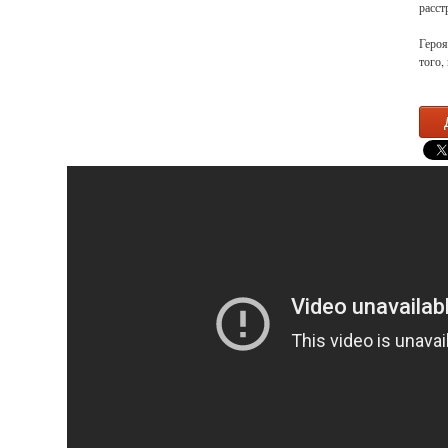
расст
Героя
того,