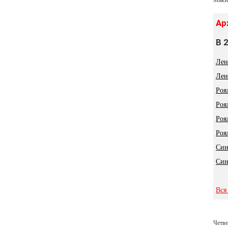
Ар
В 
Лен
Лен
Роя
Роя
Роя
Роя
Син
Син
Вся
Четве