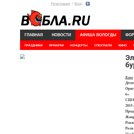
Регистрация
Вход
ГЛАВНАЯ
НОВОСТИ
АФИША ВОЛОГДЫ
ФО
ПРАЗДНИКИ
ЯРМАРКИ
КОНЦЕРТЫ
СПЕКТАКЛИ
КИНО
Эл
бу
Кино
Детя
Ориг
6+
СШ
2015 
Прод
Жанр
Режи
Роли
МакК