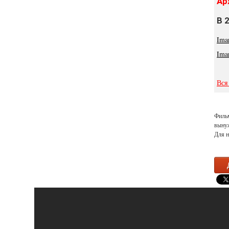
Ар
В 
Ima
Ima
Вся
Фильм
вынуж
Для н