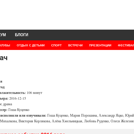
РУМ
БЛОГИ
КЛУБЫ
ОТДЫХ С ДЕТЬМИ
СПОРТ
ВСТРЕЧИ
ПРЕЗЕНТАЦИИ
ФЕСТИВА
ач
ия
год
олжительность:
106 минут
ьера:
2016-12-15
:
драма
ссер:
Гоша Куценко
 исполняли или озвучивали:
Гоша Куценко, Мария Порошина, Александр Яцко, Юрий
Михалкова, Виктория Корлякова, Алёна Хмельницкая, Любовь Руденко, Олеся Железня