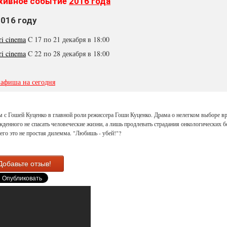
хивное событие
2016 года
2016 году
ri cinema
C 17 по 21 декабря в 18:00
ri cinema
C 22 по 28 декабря в 18:00
 афиша на сегодня
 с Гошей Куценко в главной роли режиссера Гоши Куценко. Драма о нелегком выборе вр
денного не спасать человеческие жизни, а лишь продлевать страдания онкологических 
его это не простая дилемма. "Любишь - убей!"?
Добавьте отзыв!