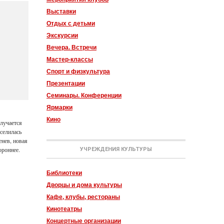
Выставки
Отдых с детьми
Экскурсии
Вечера. Встречи
Мастер-классы
Спорт и физкультура
Презентации
Семинары. Конференции
Ярмарки
Кино
тлучается
оселилась
енев, новая
ороннее.
УЧРЕЖДЕНИЯ КУЛЬТУРЫ
Библиотеки
Дворцы и дома культуры
Кафе, клубы, рестораны
Кинотеатры
Концертные организации