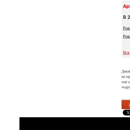
Ар
В 
Роя
Роя
Вся
Дикий
на за
ещё о
подру