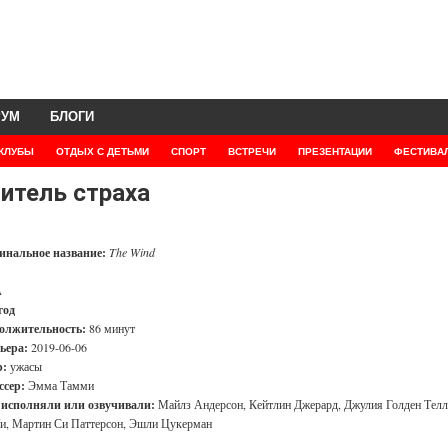
РУМ
БЛОГИ
КЛУБЫ
ОТДЫХ С ДЕТЬМИ
СПОРТ
ВСТРЕЧИ
ПРЕЗЕНТАЦИИ
ФЕСТИВА
итель страха
инальное название:
The Wind
А
год
олжительность:
86 минут
ьера:
2019-06-06
:
ужасы
ссер:
Эмма Тамми
 исполняли или озвучивали:
Майлз Андерсон, Кейтлин Джерард, Джулия Голден Телл
и, Мартин Си Паттерсон, Эшли Цукерман