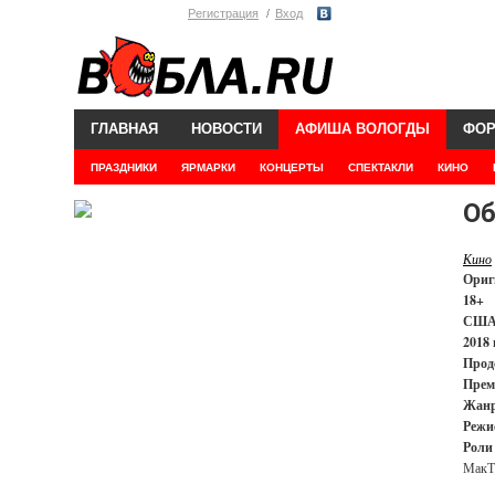
Регистрация
Вход
ГЛАВНАЯ
НОВОСТИ
АФИША ВОЛОГДЫ
ФО
ПРАЗДНИКИ
ЯРМАРКИ
КОНЦЕРТЫ
СПЕКТАКЛИ
КИНО
Об
Кино
Ориг
18+
СШ
2018 
Прод
Прем
Жанр
Режи
Роли
МакТ