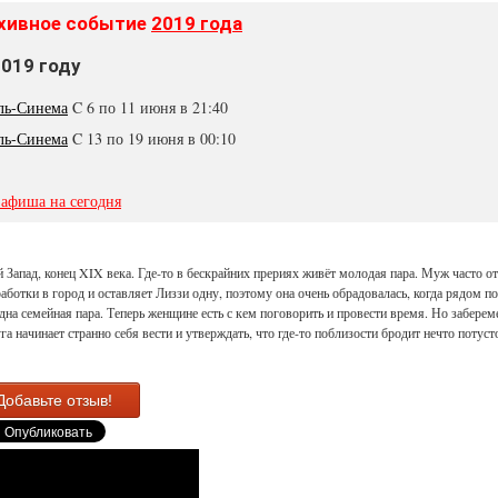
хивное событие
2019 года
2019 году
ль-Синема
C 6 по 11 июня в 21:40
ль-Синема
C 13 по 19 июня в 00:10
 афиша на сегодня
 Запад, конец XIX века. Где-то в бескрайних прериях живёт молодая пара. Муж часто о
работки в город и оставляет Лиззи одну, поэтому она очень обрадовалась, когда рядом п
дна семейная пара. Теперь женщине есть с кем поговорить и провести время. Но заберем
га начинает странно себя вести и утверждать, что где-то поблизости бродит нечто потуст
Добавьте отзыв!