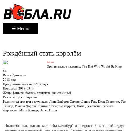
☰ Меню
Рождённый стать королём
Кино
Оригинальное название:
The Kid Who Would Be King
6+
Великобритания
2018 год
Продолжительность:
120 минут
Премьера:
2019-03-14
Жанр:
фэнтези, боевик, приключения, семейный
Режиссер:
Джо Корниш
Роли исполняли или озвучивали:
Луис Эшборн Серкис, Денис Гоф, Dean Chaumoo, Том
Тейлор, Рианна Доррис, Нэйтан Стюарт-Джарретт, Нома Думезвени, Ребекка
Фергюсон, Марк Боннар, Энгус Имри
Волшебники, магия, меч "Экскалибур" и подросток, который вдруг
столкнулся с правдой, что он король Англии и ему надо защищать