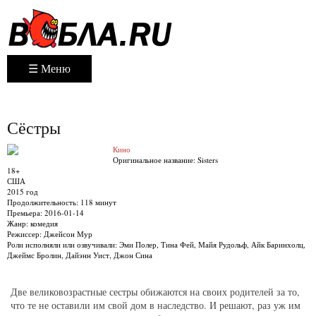
☰ Меню
Сёстры
Кино
Оригинальное название:
Sisters
18+
США
2015 год
Продолжительность:
118 минут
Премьера:
2016-01-14
Жанр:
комедия
Режиссер:
Джейсон Мур
Роли исполняли или озвучивали:
Эми Полер, Тина Фей, Майя Рудольф, Айк Баринхолц,
Джеймс Бролин, Дайэнн Уист, Джон Сина
Две великовозрастные сестры обижаются на своих родителей за то,
что те не оставили им свой дом в наследство. И решают, раз уж им