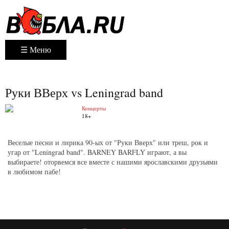
☰ Меню
Руки ВВерх vs Leningrad band
Концерты
18+
Веселые песни и лирика 90-ых от "Руки Вверх" или треш, рок и
угар от "Leningrad band". BARNEY BARFLY играют, а вы
выбираете! оторвемся все вместе с нашими ярославскими друзьями
в любимом пабе!