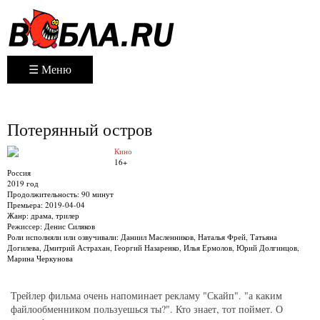
☰ Меню
Потерянный остров
Кино
16+
Россия
2019 год
Продолжительность:
90 минут
Премьера:
2019-04-04
Жанр:
драма, трилер
Режиссер:
Денис Силяков
Роли исполняли или озвучивали:
Даниил Масленников, Наталья Фрей, Татьяна
Догилева, Дмитрий Астрахан, Георгий Назаренко, Илья Ермолов, Юрий Долгинцов,
Марина Черкунова
Трейлер фильма очень напоминает рекламу "Скайп". "а каким
файлообменником пользуешься ты?". Кто знает, тот поймет. О