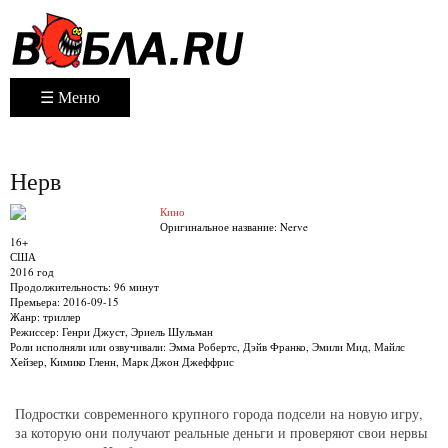
☰ Меню
Нерв
Кино
Оригинальное название:
Nerve
16+
США
2016 год
Продолжительность:
96 минут
Премьера:
2016-09-15
Жанр:
триллер
Режиссер:
Генри Джуст, Эриель Шульман
Роли исполняли или озвучивали:
Эмма Робертс, Дэйв Франко, Эмили Мид, Майлс
Хейзер, Кимико Гленн, Марк Джон Джеффрис
Подростки современного крупного города подсели на новую игру,
за которую они получают реальные деньги и проверяют свои нервы