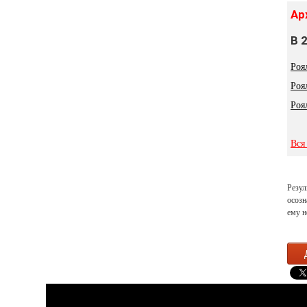
Ар
В 
Роя
Роя
Роя
Вся
Резул
осозн
ему н