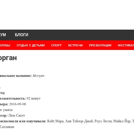
РУМ
БЛОГИ
КЛУБЫ
ОТДЫХ С ДЕТЬМИ
СПОРТ
ВСТРЕЧИ
ПРЕЗЕНТАЦИИ
ФЕСТИВА
рган
инальное название:
Morgan
А
год
олжительность:
92 минут
ьера:
2016-09-08
:
ужасы
ссер:
Люк Скотт
 исполняли или озвучивали:
Кейт Мара, Аня Тейлор-Джой, Роуз Лесли, Майкл Йар, 
 Салливан