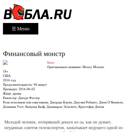
☰ Меню
Финансовый монстр
Кино
Оригинальное название:
Money Monster
18+
США
2016 год
Продолжительность:
98 минут
Премьера:
2016-06-02
Жанр:
драма
Режиссер:
Джоди Фостер
Роли исполняли или озвучивали:
Джордж Клуни, Джулия Робертс, Джек О’Коннелл,
Доминик Уэст, Катрина Балф, Джанкарло Эспозито, Кристофер Денэм
Молодой человек, потерявший деньги из-за, как он думает,
неудачных советов телеэкспертов, захватывает ведущего одной из