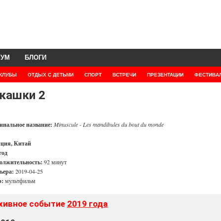
РУМ
БЛОГИ
КЛУБЫ
ОТДЫХ С ДЕТЬМИ
СПОРТ
ВСТРЕЧИ
ПРЕЗЕНТАЦИИ
ФЕСТИВА
кашки 2
инальное название:
Minuscule - Les mandibules du bout du monde
ция, Китай
год
олжительность:
92 минут
ьера:
2019-04-25
:
мультфильм
хивное событие
2019 года