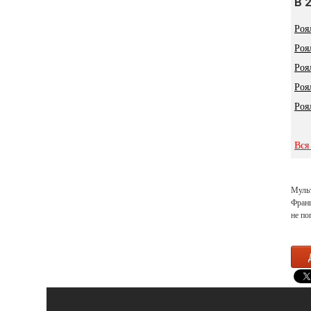
В 
Роя
Роя
Роя
Роя
Роя
Вся
Мульт
Франц
не по