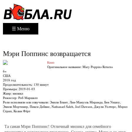
☰ Меню
Мэри Поппинс возвращается
Кино
Оригинальное название:
Mary Poppins Returns
6+
США
2018 год
Продолжительность:
130 минут
Премьера:
2019-01-03
Жанр:
мюзикл
Режиссер:
Роб Маршалл
Роли исполняли или озвучивали:
Эмили Блант, Лин-Мануэль Миранда, Бен Уишоу,
Эмили Мортимер, Пикси Дейвис, Nathanael Saleh, Joel Dawson, Джули Уолтерс, Мэрил
Стрип, Колин Фёрт
Та самая Мэри Поппинс! Отличный мюзикл для семейного
просмотра в новогодние праздники. Сказка, мечты. Мэри и ее друг