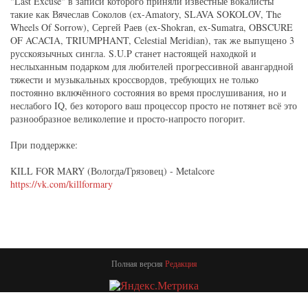
"Last Excuse" в записи которого приняли известные вокалисты
такие как Вячеслав Соколов (ex-Amatory, SLAVA SOKOLOV, The
Wheels Of Sorrow), Сергей Раев (ex-Shokran, ex-Sumatra, OBSCURE
OF ACACIA, TRIUMPHANT, Celestial Meridian), так же выпущено 3
русскоязычных сингла. S.U.P станет настоящей находкой и
неслыханным подарком для любителей прогрессивной авангардной
тяжести и музыкальных кроссвордов, требующих не только
постоянно включённого состояния во время прослушивания, но и
неслабого IQ, без которого ваш процессор просто не потянет всё это
разнообразное великолепие и просто-напросто погорит.
При поддержке:
KILL FOR MARY (Вологда/Грязовец) - Metalcore
https://vk.com/killformary
Полная версия
Редакция