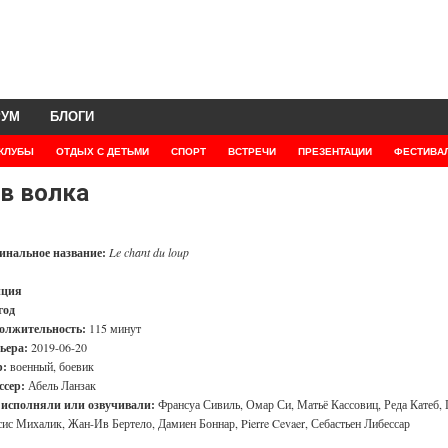
РУМ
БЛОГИ
КЛУБЫ
ОТДЫХ С ДЕТЬМИ
СПОРТ
ВСТРЕЧИ
ПРЕЗЕНТАЦИИ
ФЕСТИВА
в волка
инальное название:
Le chant du loup
нция
год
олжительность:
115 минут
ьера:
2019-06-20
:
военный, боевик
ссер:
Абель Ланзак
 исполняли или озвучивали:
Франсуа Сивиль, Омар Си, Матьё Кассовиц, Реда Катеб, 
ис Михалик, Жан-Ив Бертело, Дамиен Боннар, Pierre Cevaer, Себастьен Либессар