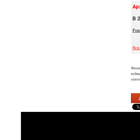
Ар
В 
Роя
Вся
Фильм
войны
ответ