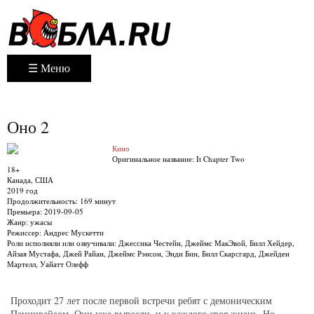
☰ Меню
Оно 2
Кино
Оригинальное название:
It Chapter Two
18+
Канада, США
2019 год
Продолжительность:
169 минут
Премьера:
2019-09-05
Жанр:
ужасы
Режиссер:
Андрес Мускетти
Роли исполняли или озвучивали:
Джессика Честейн, Джеймс МакЭвой, Билл Хейдер,
Айзая Мустафа, Джей Райан, Джеймс Рэнсон, Энди Бин, Билл Скарсгард, Джейден
Мартелл, Уайатт Олефф
Проходит 27 лет после первой встречи ребят с демоническим
Пеннивайзом. Они уже выросли, и у каждого своя жизнь. Но