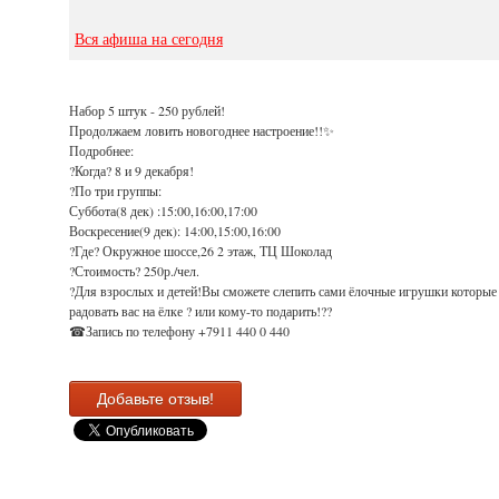
Вся афиша на сегодня
Набор 5 штук - 250 рублей!
Продолжаем ловить новогоднее настроение!!✨
Подробнее:
?Когда? 8 и 9 декабря!
?По три группы:
Суббота(8 дек) :15:00,16:00,17:00
Воскресение(9 дек): 14:00,15:00,16:00
?Где? Окружное шоссе,26 2 этаж, ТЦ Шоколад
?Стоимость? 250р./чел.
?Для взрослых и детей!Вы сможете слепить сами ёлочные игрушки которые
радовать вас на ёлке ? или кому-то подарить!??
☎Запись по телефону +7911 440 0 440
Добавьте отзыв!