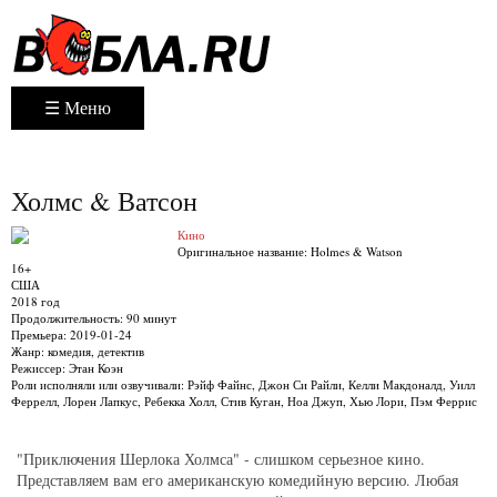
☰ Меню
Холмс & Ватсон
Кино
Оригинальное название:
Holmes & Watson
16+
США
2018 год
Продолжительность:
90 минут
Премьера:
2019-01-24
Жанр:
комедия, детектив
Режиссер:
Этан Коэн
Роли исполняли или озвучивали:
Рэйф Файнс, Джон Си Райли, Келли Макдоналд, Уилл
Феррелл, Лорен Лапкус, Ребекка Холл, Стив Куган, Ноа Джуп, Хью Лори, Пэм Феррис
"Приключения Шерлока Холмса" - слишком серьезное кино.
Представляем вам его американскую комедийную версию. Любая