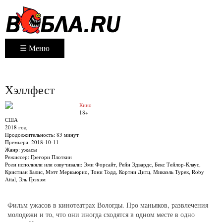
☰ Меню
Хэллфест
Кино
18+
США
2018 год
Продолжительность:
83 минут
Премьера:
2018-10-11
Жанр:
ужасы
Режиссер:
Грегори Плоткин
Роли исполняли или озвучивали:
Эми Форсайт, Рейн Эдвардс, Бекс Тейлор-Клаус,
Кристиан Балис, Мэтт Меркьюрио, Тони Тодд, Кортни Дитц, Микаэль Турек, Roby
Attal, Эль Грэхэм
Фильм ужасов в кинотеатрах Вологды. Про маньяков, развлечения
молодежи и то, что они иногда сходятся в одном месте в одно