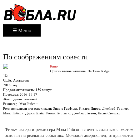
☰ Меню
По соображениям совести
Кино
Оригинальное название:
Hacksaw Ridge
18+
США, Австралия
2016 год
Продолжительность:
139 минут
Премьера:
2016-11-17
Жанр:
драма, военный
Режиссер:
Мэл Гибсон
Роли исполняли или озвучивали:
Эндрю Гарфилд, Ричард Пирос, Джейкоб Уорнер,
Мило Гибсон, Дарси Брайс, Роман Геррьеро, Джеймс Лагтон, Касия Стелмах
Фильм актера и режиссера Мэла Гибсона с очень сильным сюжетом,
основан на реальных событиях. Молодой американец, отправляется