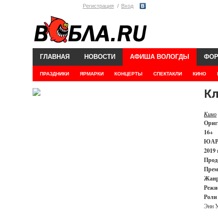
Регистрация
Вход
ГЛАВНАЯ
НОВОСТИ
АФИША ВОЛОГДЫ
ФО
ПРАЗДНИКИ
ЯРМАРКИ
КОНЦЕРТЫ
СПЕКТАКЛИ
КИНО
Кл
Кино
Ориг
16+
ЮАР
2019 
Прод
Прем
Жанр
Режи
Роли
Энн У