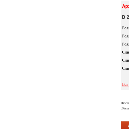
Ар
В 
Роя
Роя
Роя
Син
Син
Син
Вся
Любит
Обеща