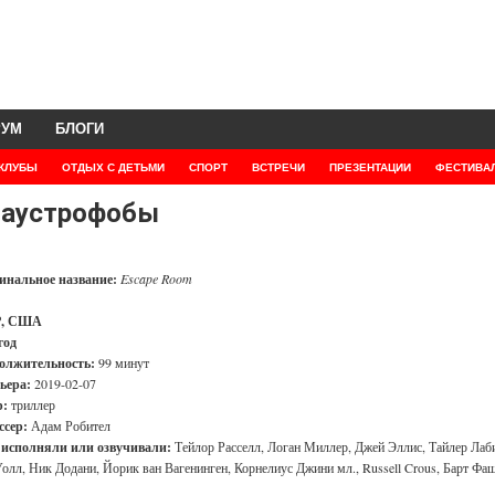
РУМ
БЛОГИ
КЛУБЫ
ОТДЫХ С ДЕТЬМИ
СПОРТ
ВСТРЕЧИ
ПРЕЗЕНТАЦИИ
ФЕСТИВА
аустрофобы
инальное название:
Escape Room
, США
год
олжительность:
99 минут
ьера:
2019-02-07
:
триллер
ссер:
Адам Робител
 исполняли или озвучивали:
Тейлор Расселл, Логан Миллер, Джей Эллис, Тайлер Лаб
олл, Ник Додани, Йорик ван Вагенинген, Корнелиус Джини мл., Russell Crous, Барт Фа