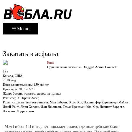
☰ Меню
Закатать в асфальт
Кино
Оригинальное название:
Dragged Across Concrete
18+
Канада, США
2018 год
Продолжительность:
159 минут
Премьера:
2019-03-21
Жанр:
боевик, триллер, драма, криминал
Режиссер:
С. Крэйг Залер
Роли исполняли или озвучивали:
Мэл Гибсон, Винс Вон, Дженнифер Карпентер, Майкл
Джей Уайт, Лори Холден, Дон Джонсон, Томас Кречман, Удо Кир, Лианнет Боррего,
Джастин Уоррингтон
Мэл Гибсон! В интернет попадает видео, где полицейские бьют
подозреваемого, чтобы добыть у него признание. Полицейских