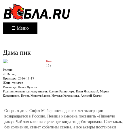
☰ Меню
Дама пик
Кино
16+
Россия
2016 год
Премьера:
2016-11-17
Жанр:
триллер
Режиссер:
Павел Лунгин
Роли исполняли или озвучивали:
Ксения Раппопорт, Иван Янковский, Мария
Курденевич, Игорь Миркурбанов, Наталья Коляканова, Алексей Колган
Оперная дива Софья Майер после долгих лет эмиграции
возвращается в Россию. Певица намерена поставить «Пиковую
даму» Чайковского на сцене, где когда-то дебютировала. Спектакль,
без сомнения, станет событием сезона, а все актеры постановки