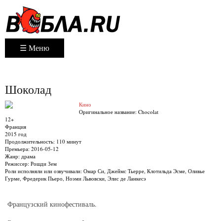
☰ Меню
Шоколад
Кино
Оригинальное название:
Chocolat
12+
Франция
2015 год
Продолжительность:
110 минут
Премьера:
2016-05-12
Жанр:
драма
Режиссер:
Рошди Зем
Роли исполняли или озвучивали:
Омар Си, Джеймс Тьерре, Клотильда Эсме, Оливье
Гурме, Фредерик Пьеро, Ноэми Львовски, Элис де Ланкесэ
Французский кинофестиваль.