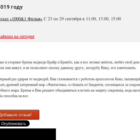
2019 году
озал «1000&1 Фильм»
C 23 по 29 сентября в 11:00, 13:00, 15:00
 афиша на сегодня
ые и озорные братья медведи Брайр и Брамбл, как и все лесные жители, любят свой дом
ом они живут, и не позволяют своему давнему другу, лесорубу Вику, его уничтожить.
первый раз удирая от медведей, Вик сталкивается с роботом-археологом Коко, пытающе
ать древний затерянный мир «Фантастика» и сбежать от бандитов, охотящихся за сокр
бного мира. Братья и Вик решают объединиться и встать на защиту сокровищ, ведь нас
а способна на все.
Добавьте отзыв!