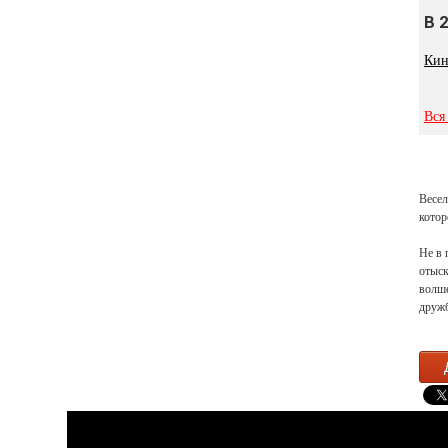
В 
Кин
Вся
Весел
котор
Не в 
отыск
волше
дружб