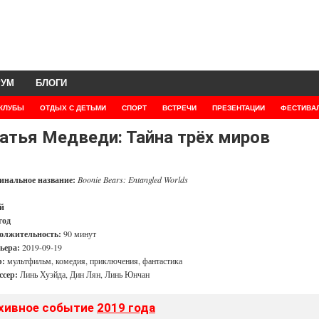
РУМ
БЛОГИ
КЛУБЫ
ОТДЫХ С ДЕТЬМИ
СПОРТ
ВСТРЕЧИ
ПРЕЗЕНТАЦИИ
ФЕСТИВА
атья Медведи: Тайна трёх миров
инальное название:
Boonie Bears: Entangled Worlds
й
год
олжительность:
90 минут
ьера:
2019-09-19
:
мультфильм, комедия, приключения, фантастика
ссер:
Линь Хуэйда, Дин Лян, Линь Юнчан
хивное событие
2019 года