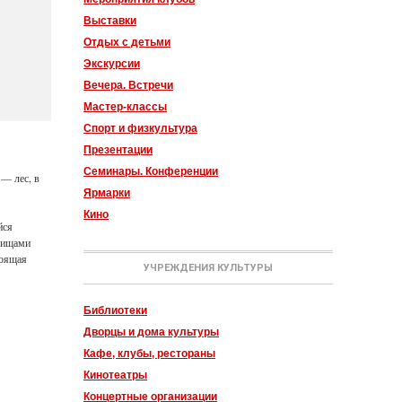
Выставки
Отдых с детьми
Экскурсии
Вечера. Встречи
Мастер-классы
Спорт и физкультура
Презентации
Семинары. Конференции
 — лес, в
Ярмарки
Кино
йся
овищами
тоящая
УЧРЕЖДЕНИЯ КУЛЬТУРЫ
Библиотеки
Дворцы и дома культуры
Кафе, клубы, рестораны
Кинотеатры
Концертные организации