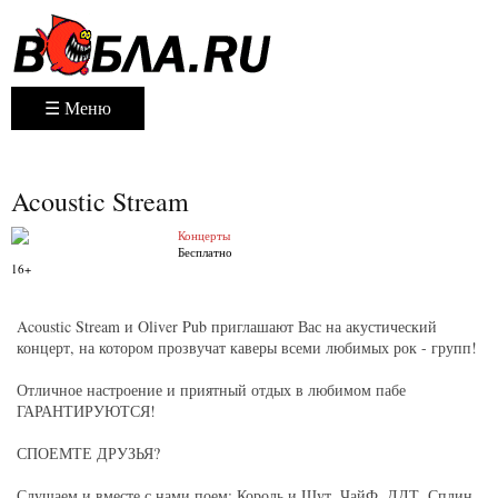
☰ Меню
Acoustic Stream
Концерты
Бесплатно
16+
Acoustic Stream и Oliver Pub приглашают Вас на акустический
концерт, на котором прозвучат каверы всеми любимых рок - групп!
Отличное настроение и приятный отдых в любимом пабе
ГАРАНТИРУЮТСЯ!
СПОЕМТЕ ДРУЗЬЯ?
Слушаем и вместе с нами поем: Король и Шут, ЧайФ, ДДТ, Сплин,