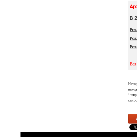
Ар
В 
Роя
Роя
Роя
Вся
Истор
наход
"отпр
самоо