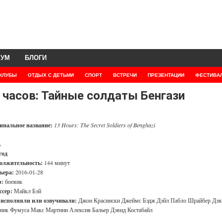
РУМ
БЛОГИ
КЛУБЫ
ОТДЫХ С ДЕТЬМИ
СПОРТ
ВСТРЕЧИ
ПРЕЗЕНТАЦИИ
ФЕСТИВА
 часов: Тайные солдаты Бенгази
инальное название:
13 Hours: The Secret Soldiers of Benghazi
А
год
олжительность:
144 минут
ьера:
2016-01-28
:
боевик
ссер:
Майкл Бэй
 исполняли или озвучивали:
Джон Красински Джеймс Бэдж Дэйл Пабло Шрайбер Дэв
ник Фумуса Макс Мартини Алексия Бальер Дэвид Костабайл