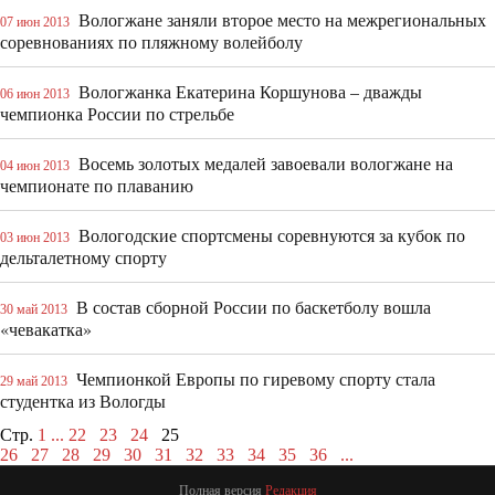
Вологжане заняли второе место на межрегиональных
07 июн 2013
соревнованиях по пляжному волейболу
Вологжанка Екатерина Коршунова – дважды
06 июн 2013
чемпионка России по стрельбе
Восемь золотых медалей завоевали вологжане на
04 июн 2013
чемпионате по плаванию
Вологодские спортсмены соревнуются за кубок по
03 июн 2013
дельталетному спорту
В состав сборной России по баскетболу вошла
30 май 2013
«чевакатка»
Чемпионкой Европы по гиревому спорту стала
29 май 2013
студентка из Вологды
Стр.
1
...
22
23
24
25
26
27
28
29
30
31
32
33
34
35
36
...
Полная версия
Редакция