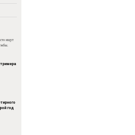
асто ищут
ужбы.
стримера
тирного
рой год