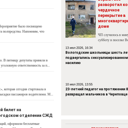
разворотил ко
чердачное
перекрытие в
многоквартир
Мероприятие было посвящено
доме
та полпредства. Напомним, что
ЧП случилось в ми
субботу в поселке В
13 июл 2026, 16:34
Вологодские школьницы шесть ле
подвергались сексуализированном
о. В пятницу депутаты приняли в
насилию
головную ответственность за п...
10 июл 2026, 13:55
, которая сегодня стартовала в
23-летний педагог на протяжении 8
высадки пассажиров водителями. М...
развращал мальчиков в Череповце
й билет на
логодском отделении СЖД
ющий, оформили бесплатные