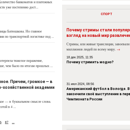
 Количество банкоматов и платежных
ств уже постепенно дост...
СПОРТ
Почему стримы стали популя
улицы Батюшкова. Но главное
взгляд на новый мир развлече
и по транспортной логистике под ...
Стримы, или живые трансляции, завоевали
миллионов людей по всему миру.
→
18 дек 2025, 11:35
отерпела тяжелое поражение,
Почему стримить модно?
ьше, чем было по итогам прошлых ...
ное. Причем, громкое — в
31 июл 2024, 08:56
о-хозяйственной академии
Американский футбол в Вологде. В
закончили своё выступление в пер
Чемпионата России
ое — в буквальном смысле слова.
той в 4 ...
6
87
...