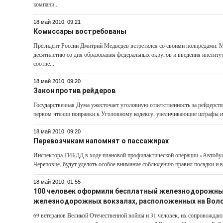
компани...
18 май 2010, 09:21
Комиссары востребованы
Президент России Дмитрий Медведев встретился со своими полпредами. 
десятилетию со дня образования федеральных округов и введения институ
соотве...
18 май 2010, 09:20
Закон против рейдеров
Государственная Дума ужесточает уголовную ответственность за рейдерств
первом чтении поправки к Уголовному кодексу, увеличивающие штрафы и у
18 май 2010, 09:20
Перевозчикам напомнят о пассажирах
Инспектора ГИБДД в ходе плановой профилактической операции «Автобус»
Череповце, будут уделять особое внимание соблюдению правил посадки и 
18 май 2010, 01:55
100 человек оформили бесплатный железнодорожны
железнодорожных вокзалах, расположенных на Во
69 ветеранов Великой Отечественной войны и 31 человек, их сопровожда