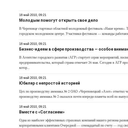
18 май 2010, 09:21
Молодым помогут открыть свое дело
В Череповце стартовал областной молодежный фестиваль «Наше время». Т
городском молодежном центре. Участники фестиваля — команды работающе
18 май 2010, 09:21
Бизнес-­идеям в сфере производства — особое внима
В Агентстве городского развития (АГР) стартует серия мероприятий, пос
предпринимательства, который страна отмечает 26 мая. Сегодня в АГР про
котор...
18 май 2010, 09:21
Юбиляр с непростой историей
Цех по производству аммиака № 2 ОАО «Череповецкий «Азот» отметил че
производству аммиака № 2 оказался почти впереди планеты всей по выпуск
18 май 2010, 09:21
Вместе с «Согласием»
Одна из наиболее эффективных страховых компаний нашего региона развив
корпоративными клиентами Очередной — семнадцатый по счету — год свое