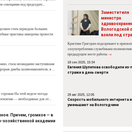
м совещании под председате...
Заместителя
министра
здравоохране
 должен стать периодом больших
Вологодской 
ебные приставы намерены провести
взяли под стр
Кристине Григорян подозревают в присвое
злоупотреблении служебными полномочия
предыдущем месте работы
→
18 сен 2025, 15:34
ожно, стала неожиданно наступившая
Евгения Шулепова освободили из-
рорыв дамбы шламонакопителя, в ...
стражи в день смерти
 горожан На этой неделе погода
28 авг 2025, 12:05
реповчан — необходимые для от...
Скорость мобильного интернета и
уменьшают на Вологодчине
ное. Причем, громкое — в
о-хозяйственной академии