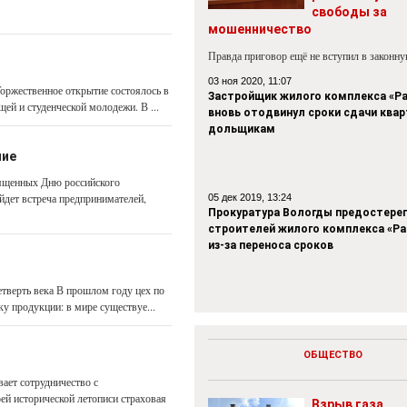
свободы за
мошенничество
Правда приговор ещё не вступил в законн
03 ноя 2020, 11:07
оржественное открытие состоялось в
Застройщик жилого комплекса «Р
й и студенческой молодежи. В ...
вновь отодвинул сроки сдачи квар
дольщикам
ние
вященных Дню российского
йдет встреча предпринимателей,
05 дек 2019, 13:24
Прокуратура Вологды предостере
строителей жилого комплекса «Р
из-за переноса сроков
тверть века В прошлом году цех по
у продукции: в мире существуе...
ОБЩЕСТВО
ает сотрудничество с
й историче­ской летописи страховая
Взрыв газа