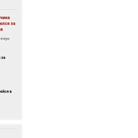
чина
ился за
ки
 вчера
 за
ейся в