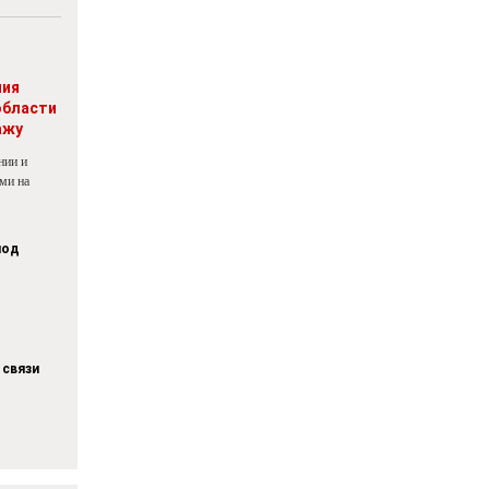
ния
области
ажу
нии и
ми на
под
 связи