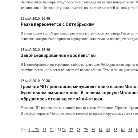
Череповецкие банкиры будут бороться с очередями за счет интернет­услуг
терминалов в Череповце увеличивается, но построение сетей из этих устрой
13 май 2010, 16:46
Раахе пересечется с Октябрьским
В следующем году Череповец приступит к строитель­ству улицы Раахе до 
решение, которое было принято городскими властями на последнем заседани
13 май 2010, 16:46
Законсервированное королевство
В Великобритании на всеобщих выборах правящая Лейбористская партия п
получив всего 258 мест в 650­местной палате общин. Это на 91 мандат мен
13 май 2010, 00:30
Громкое ЧП произошло минувшей ночью в селе Молоч
буквальном смысле слова. В первом корпусе Молочн
обрушилась стена высотой в 4 этажа.
Громкое ЧП произошло минувшей ночью в селе Молочное. Причем, громк
В первом корпусе Молочно-хозяйственной академии обрушилась стена высо
Стр.
1
...
72
73
74
75
76
77
78
79
80
81
82
83
84
85
8