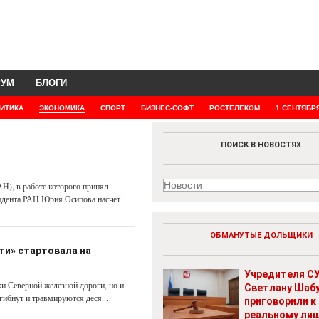
РУМ
БЛОГИ
ИТИКА
ЭКОНОМИКА
СПОРТ
БИЗНЕС-СОФТ
РОСТЕЛЕКОМ
1 СЕНТЯБР
ПОИСК В НОВОСТЯХ
Н), в работе которого принял
идента РАН Юрия Осипова насчет
ОБМАНУТЫЕ ДОЛЬЩИКИ
ти» стартовала на
Учредителя СУ
ки Северной железной дороги, но и
Светлану Шаб
ибнут и травмируются деся...
приговорили к
реальному ли