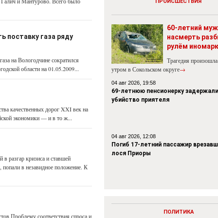
, Галич и Мантурово. Всего было
ПРОИСШЕСТВИЯ
60-летний муж
ь поставку газа ряду
насмерть разб
рулём иномар
газа на Вологодчине сократился
Трагедия произошла
одской области на 01.05.2009...
утром в Сокольском округе
→
04 авг 2026, 19:58
69-летнюю пенсионерку задержали
убийство приятеля
ства качественных дорог XXI век на
ской экономики — и в то ж...
04 авг 2026, 12:08
Погиб 17-летний пассажир врезавш
лося Приоры
в разгар кризиса и ставшей
 попали в незавидное положение. К
ПОЛИТИКА
стов Проблему соответствия спроса и