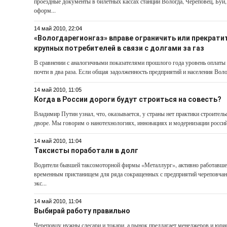
проездные документы в билетных кассах станций Вологда, Череповец, Буй
оформ...
14 май 2010, 22:04
«Вологдарегионгаз» вправе ограничить или прекратит
крупных потребителей в связи с долгами за газ
В сравнении с аналогичными показателями прошлого года уровень оплаты 
почти в два раза. Если общая задолженность предприятий и населения Волог
14 май 2010, 11:05
Когда в России дороги будут строиться на совесть?
Владимир Путин узнал, что, оказывается, у страны нет практики строитель
дворе. Мы говорим о нанотехнологиях, инновациях и модернизации россий
14 май 2010, 11:04
Таксисты поработали в долг
Водители бывшей таксомоторной фирмы «Металлург», активно работавшей 
временным пристанищем для ряда сокращенных с предприятий череповчан,
экс...
14 май 2010, 11:04
Выбирай работу правильно
Череповцу нужны слесари и токари, а рынок предлагает менеджеров и юри