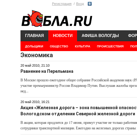
Регистрация
Вход
ГЛАВНАЯ
НОВОСТИ
АФИША ВОЛОГДЫ
ФО
ДОЛЬЩИКИ
ОБЩЕСТВО
КУЛЬТУРА
ПРОИСШЕСТВИЯ
ПОЛ
Экономика
20 май 2010, 21:10
Равнение на Перельмана
В Москве прошло ежегодное общее собрание Российской академии наук (РА
участие премьер­министр России Владимир Путин. Выслушав жалобы през
нед...
20 май 2010, 16:21
Акция «Железная дорога – зона повышенной опаснос
Вологодском отделении Северной железной дороги
В акции, которая продлится до 17 июня, примут участие не только работни
сотрудники транспортной милиции. Ежегодно на железных дорогах страны г