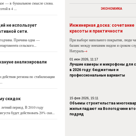
ое — в буквальном смысле слова.
той в 4 ...
ЭКОНОМИКА
ий не использует
Инженерная доска: сочетание
красоты и практичности
тивной сети.
огодчина. Причина одна —
При выборе напольного покрытия, люди ч
партамента сельского...
баланс между внешним видом и сроком сл
Натураль
→
01 июн 2026, 11:17
акануне анализировали
Лучшие камеры и микрофоны для 
в 2026 году: бюджетные и
профессиональные варианты
и действия региона по стабилизации
..
му скидок
15 фев 2026, 15:11
Объемы строительства многоквар
 летний период. В 2010 году
жилья падают на Вологодчине вто
густа будет действовать 20% ски...
подряд