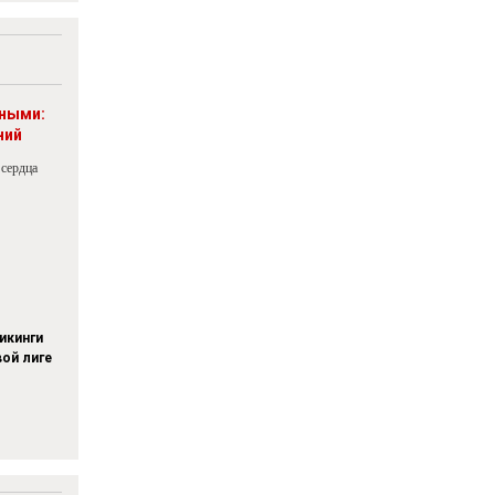
рными:
ний
 сердца
икинги
вой лиге