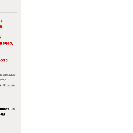
ра
а
й
вечер,
юза
ва покажет
ет о
. Вход на
ашает на
еля