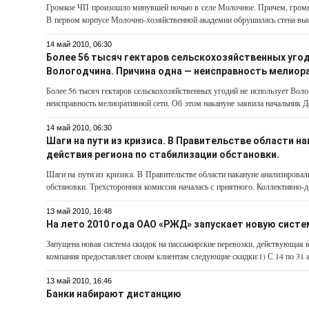
Громкое ЧП произошло минувшей ночью в селе Молочное. Причем, громк
В первом корпусе Молочно-хозяйственной академии обрушилась стена высо
14 май 2010, 06:30
Более 56 тысяч гектаров сельскохозяйственных угод
Вологодчина. Причина одна — неисправность мелиора
Более 56 тысяч гектаров сельскохозяйственных угодий не использует Вол
неисправность мелиоративной сети. Об этом накануне заявила начальник Де
14 май 2010, 06:30
Шаги на пути из кризиса. В Правительстве области н
действия региона по стабилизации обстановки.
Шаги на пути из кризиса. В Правительстве области накануне анализировал
обстановки. Трехсторонняя комиссия началась с приятного. Коллективно-д.
13 май 2010, 16:48
На лето 2010 года ОАО «РЖД» запускает новую систе
Запущена новая система скидок на пассажирские перевозки, действующая в
компания предоставляет своим клиентам следующие скидки:1) С 14 по 31 ав
13 май 2010, 16:46
Банки набирают дистанцию