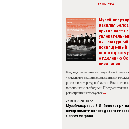
КУЛЬТУРА
Музей-кварти
Василия Белов
приглашает на
увлекательны
литературный 
посвященный
вологодскому
отделению Со
писателей
Кандидат исторических наук Анна Столето
уникальные архивные документы и расскаж
развитии литературной жизни Вологодчины
мероприятие свободный. Предварительная
регистрация не требуется
→
26 июн 2026, 15:38
Музей-квартира В.И. Белова пригл
вечер памяти вологодского писат
Сергея Багрова