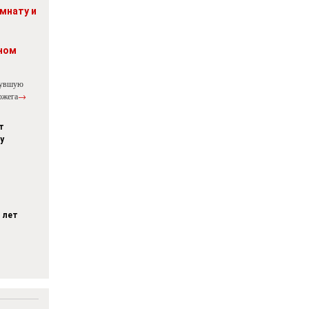
мнату и
ном
нувшую
ожега
→
т
у
 лет