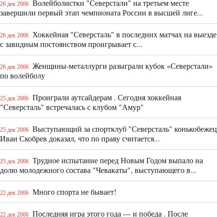
Волейболистки "Северстали" на третьем месте
26 дек 2006
завершили первый этап чемпионата России в высшей лиге...
Хоккейная "Северсталь" в последних матчах на выезде
26 дек 2006
с завидным постоянством проигрывает с...
Женщины-металлурги разыграли кубок «Северстали»
26 дек 2006
по волейболу
Проиграли аутсайдерам . Сегодня хоккейная
25 дек 2006
"Северсталь" встречалась с клубом "Амур"
Выступающий за спортклуб "Северсталь" конькобежец
25 дек 2006
Иван Скобрев доказал, что по праву считается...
Трудное испытание перед Новым Годом выпало на
25 дек 2006
долю молодежного состава "Чевакаты", выступающего в...
Много спорта не бывает!
22 дек 2006
Последняя игра этого года — и победа . После
22 дек 2006