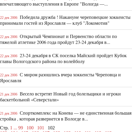
впечатляющего выступления в Европе "Вологда —...
Победила дружба ! Накануне череповецкие хоккеисты
22 дек 2006
принимали гостей из Ярославля — клуб "Локомотив"
Открытый Чемпионат и Первенство области по
22 дек 2006
тяжелой атлетике 2006 года пройдут 23-24 декабря в...
23-24 декабря в СК поселка Майский пройдет Кубок
22 дек 2006
главы Вологодского района по волейболу
С миром разошлись вчера хоккеисты Череповца и
22 дек 2006
Ярославля
Весело встретят Новый год болельщики и игроки
21 дек 2006
баскетбольной «Северстали»
Спорткомплекс на Конева — не единственная большая
21 дек 2006
стройка , которая развернется в Вологде в...
Стр.
1
...
99
100
101
102