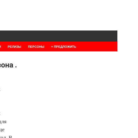
Я
РЕЛИЗЫ
ПЕРСОНЫ
+ ПРЕДЛОЖИТЬ
она .
С
С
для
це
од. В