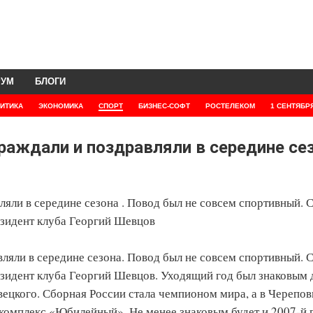
РУМ
БЛОГИ
ИТИКА
ЭКОНОМИКА
СПОРТ
БИЗНЕС-СОФТ
РОСТЕЛЕКОМ
1 СЕНТЯБР
раждали и поздравляли в середине сез
яли в середине сезона . Повод был не совсем спортивный. 
зидент клуба Георгий Шевцов
ляли в середине сезона. Повод был не совсем спортивный. 
идент клуба Георгий Шевцов. Уходящий год был знаковым 
овецкого. Сборная России стала чемпионом мира, а в Черепов
комплекс «Юбилейный». Не менее знаковым будет и 2007-й г