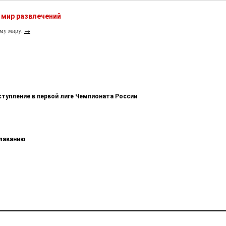
 мир развлечений
ему миру.
→
ступление в первой лиге Чемпионата России
плаванию