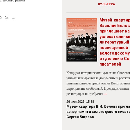
отемского района
КУЛЬТУРА
6
57
...
Музей-кварти
Василия Белов
приглашает на
увлекательны
литературный 
посвященный
вологодскому
отделению Со
писателей
Кандидат исторических наук Анна Столето
уникальные архивные документы и расскаж
развитии литературной жизни Вологодчины
мероприятие свободный. Предварительная
регистрация не требуется
→
26 июн 2026, 15:38
Музей-квартира В.И. Белова пригл
вечер памяти вологодского писат
Сергея Багрова