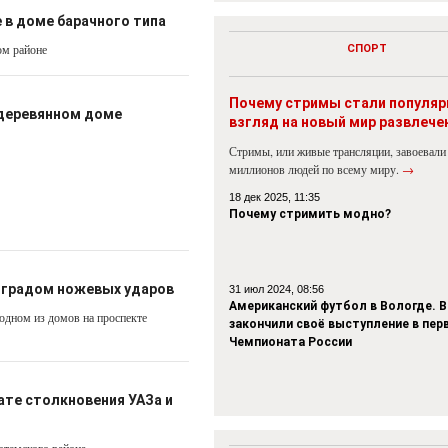
е в доме барачного типа
ом районе
СПОРТ
Почему стримы стали популя
 деревянном доме
взгляд на новый мир развлече
Стримы, или живые трансляции, завоевали
миллионов людей по всему миру.
→
18 дек 2025, 11:35
Почему стримить модно?
д градом ножевых ударов
31 июл 2024, 08:56
Американский футбол в Вологде. В
одном из домов на проспекте
закончили своё выступление в пер
Чемпионата России
ате столкновения УАЗа и