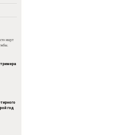
асто ищут
ужбы.
стримера
тирного
рой год