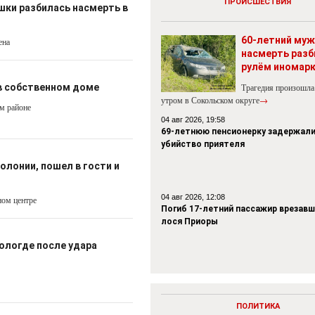
ПРОИСШЕСТВИЯ
шки разбилась насмерть в
60-летний муж
ена
насмерть разб
рулём иномар
 в собственном доме
Трагедия произошла
утром в Сокольском округе
→
м районе
04 авг 2026, 19:58
69-летнюю пенсионерку задержали
убийство приятеля
олонии, пошел в гости и
04 авг 2026, 12:08
ном центре
Погиб 17-летний пассажир врезавш
лося Приоры
ологде после удара
ПОЛИТИКА