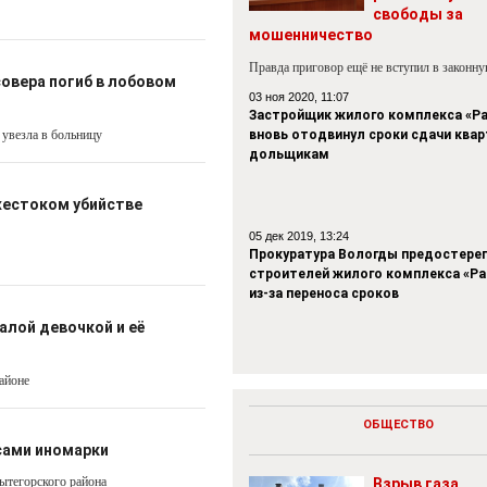
свободы за
мошенничество
Правда приговор ещё не вступил в законн
овера погиб в лобовом
03 ноя 2020, 11:07
Застройщик жилого комплекса «Р
 увезла в больницу
вновь отодвинул сроки сдачи квар
дольщикам
жестоком убийстве
05 дек 2019, 13:24
Прокуратура Вологды предостере
строителей жилого комплекса «Р
из-за переноса сроков
алой девочкой и её
айоне
ОБЩЕСТВО
сами иномарки
ытегорского района
Взрыв газа