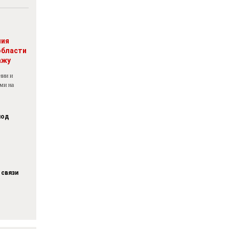
ния
области
ажу
нии и
ми на
под
 связи