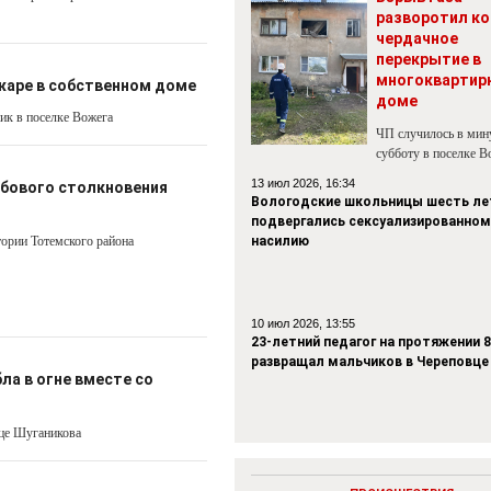
разворотил ко
чердачное
перекрытие в
многоквартир
жаре в собственном доме
доме
ник в поселке Вожега
ЧП случилось в ми
субботу в поселке В
13 июл 2026, 16:34
обового столкновения
Вологодские школьницы шесть ле
подвергались сексуализированном
ории Тотемского района
насилию
10 июл 2026, 13:55
23-летний педагог на протяжении 8
развращал мальчиков в Череповце
ла в огне вместе со
ице Шуганикова