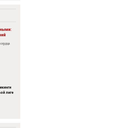
рными:
ний
 сердца
икинги
вой лиге