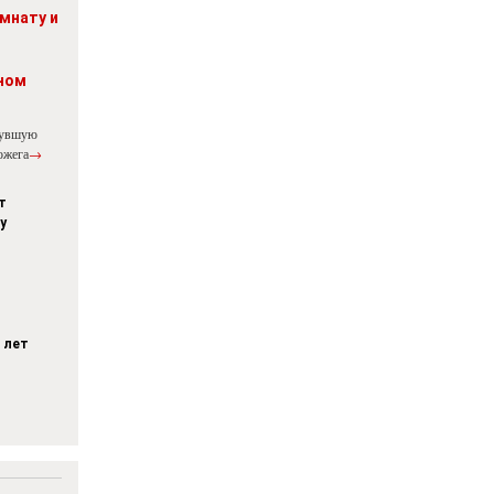
мнату и
ном
нувшую
ожега
→
т
у
 лет