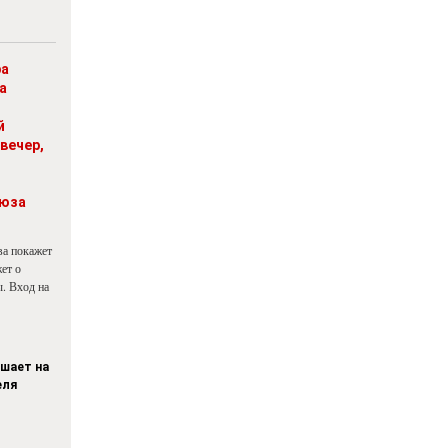
ра
а
й
вечер,
юза
ва покажет
ет о
. Вход на
ашает на
еля