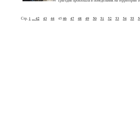
Трагедия произошла в понедельник на территории Т
Стр.
1
...
42
43
44
45
46
47
48
49
50
51
52
53
54
55
5