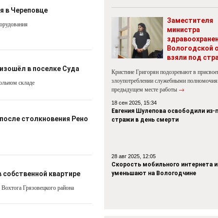
я в Череповце
Заместителя
борудования
министра
здравоохране
Вологодской 
взяли под стр
изошёл в поселке Суда
Кристине Григорян подозревают в присвое
злоупотреблении служебными полномочия
ольном складе
предыдущем месте работы
→
18 сен 2025, 15:34
Евгения Шулепова освободили из-
 после столкновения Рено
стражи в день смерти
28 авг 2025, 12:05
Скорость мобильного интернета и
в собственной квартире
уменьшают на Вологодчине
 Вохтога Грязовецкого района