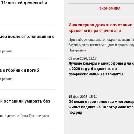
 11-летней девочкой и
ЭКОНОМИКА
Инженерная доска: сочетание
красоты и практичности
мер после столкновения с
При выборе напольного покрытия, люди ч
баланс между внешним видом и сроком сл
Натураль
→
м районе
01 июн 2026, 11:17
Лучшие камеры и микрофоны для 
в 2026 году: бюджетные и
в отбойник и погиб
профессиональные варианты
м районе
15 фев 2026, 15:11
и оставили умирать без
Объемы строительства многоквар
жилья падают на Вологодчине вто
подряд
ия в деревне Фрол Грязовецкого