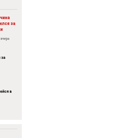
чина
ился за
ки
 вчера
 за
ейся в