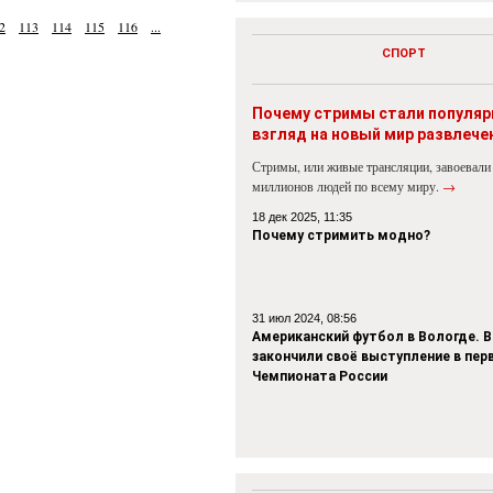
2
113
114
115
116
...
СПОРТ
Почему стримы стали популя
взгляд на новый мир развлече
Стримы, или живые трансляции, завоевали
миллионов людей по всему миру.
→
18 дек 2025, 11:35
Почему стримить модно?
31 июл 2024, 08:56
Американский футбол в Вологде. В
закончили своё выступление в пер
Чемпионата России