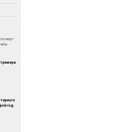
асто ищут
ужбы.
стримера
тирного
рой год