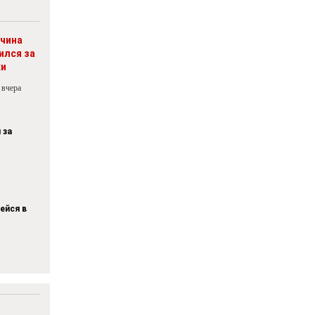
чина
ился за
ки
 вчера
 за
ейся в