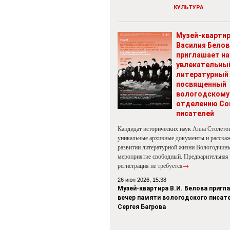
КУЛЬТУРА
Музей-кварти
Василия Белов
приглашает на
увлекательны
литературный 
посвященный
вологодскому
отделению Со
писателей
Кандидат исторических наук Анна Столето
уникальные архивные документы и расскаж
развитии литературной жизни Вологодчины
мероприятие свободный. Предварительная
регистрация не требуется
→
26 июн 2026, 15:38
Музей-квартира В.И. Белова пригл
вечер памяти вологодского писат
Сергея Багрова