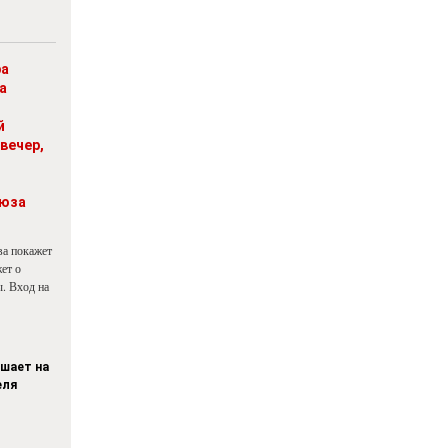
ра
а
й
вечер,
юза
ва покажет
ет о
. Вход на
ашает на
еля