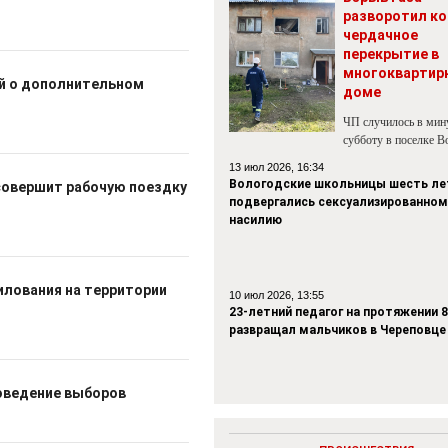
разворотил ко
чердачное
перекрытие в
многоквартир
ой о дополнительном
доме
ЧП случилось в ми
субботу в поселке В
13 июл 2026, 16:34
Вологодские школьницы шесть ле
совершит рабочую поездку
подвергались сексуализированном
насилию
илования на территории
10 июл 2026, 13:55
23-летний педагог на протяжении 8
развращал мальчиков в Череповце
роведение выборов