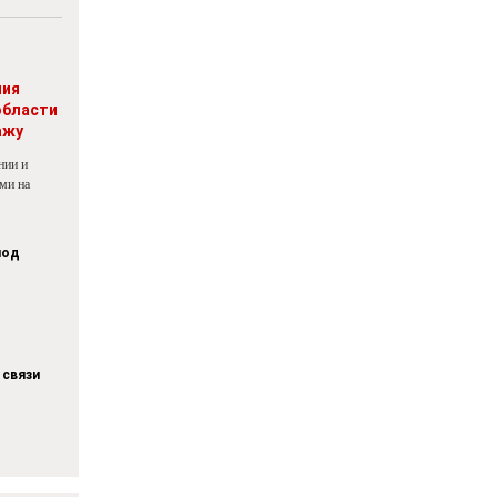
ния
области
ажу
нии и
ми на
под
 связи