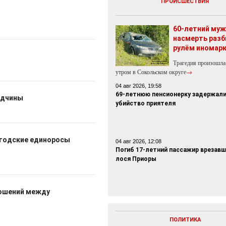
ПРОИСШЕСТВИЯ
60-летний муж
насмерть разб
рулём иномар
Трагедия произошла
утром в Сокольском округе
→
04 авг 2026, 19:58
69-летнюю пенсионерку задержали
одчины
убийство приятеля
огодские единоросы
04 авг 2026, 12:08
Погиб 17-летний пассажир врезавш
лося Приоры
ношений между
ПОЛИТИКА