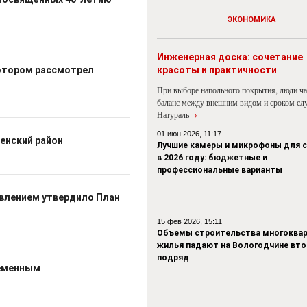
ЭКОНОМИКА
Инженерная доска: сочетание
котором рассмотрел
красоты и практичности
При выборе напольного покрытия, люди ч
баланс между внешним видом и сроком сл
Натураль
→
01 июн 2026, 11:17
енский район
Лучшие камеры и микрофоны для 
в 2026 году: бюджетные и
профессиональные варианты
влением утвердило План
15 фев 2026, 15:11
Объемы строительства многоквар
жилья падают на Вологодчине вто
подряд
ременным