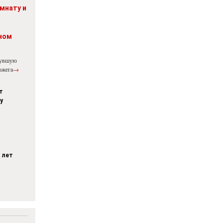
мнату и
ном
нувшую
ожега
→
т
у
 лет