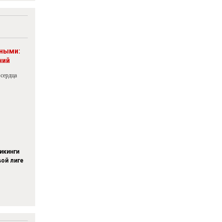
рными:
ний
 сердца
икинги
вой лиге