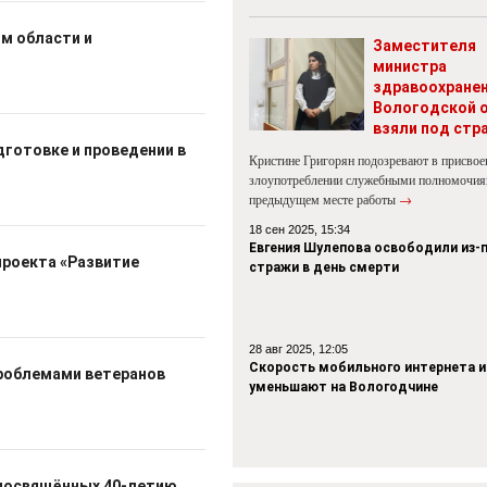
м области и
Заместителя
министра
здравоохране
Вологодской 
взяли под стр
готовке и проведении в
Кристине Григорян подозревают в присвое
злоупотреблении служебными полномочия
предыдущем месте работы
→
18 сен 2025, 15:34
Евгения Шулепова освободили из-
проекта «Развитие
стражи в день смерти
28 авг 2025, 12:05
Скорость мобильного интернета и
Проблемами ветеранов
уменьшают на Вологодчине
 посвящённых 40-летию